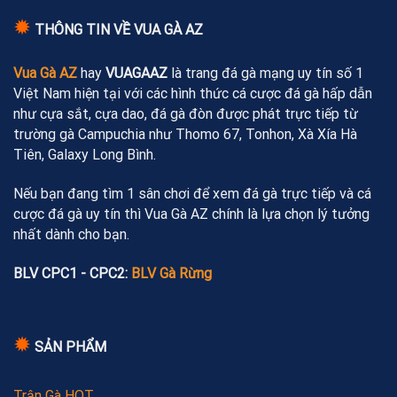
✹
THÔNG TIN VỀ VUA GÀ AZ
Vua Gà AZ
hay
VUAGAAZ
là trang đá gà mạng uy tín số 1
Việt Nam hiện tại với các hình thức cá cược đá gà hấp dẫn
như cựa sắt, cựa dao, đá gà đòn được phát trực tiếp từ
trường gà Campuchia như Thomo 67, Tonhon, Xà Xía Hà
Tiên, Galaxy Long Bình.
Nếu bạn đang tìm 1 sân chơi để xem đá gà trực tiếp và cá
cược đá gà uy tín thì Vua Gà AZ chính là lựa chọn lý tưởng
nhất dành cho bạn.
BLV CPC1 - CPC2:
BLV Gà Rừng
✹
SẢN PHẨM
Trận Gà HOT