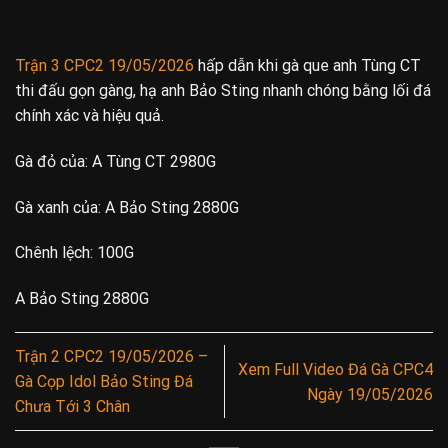
Trận 3 CPC2 19/05/2026
hấp dẫn khi gà que anh Tùng CT
thi đấu gọn gàng, hạ anh Bảo Sting nhanh chóng bằng lối đá
chính xác và hiệu quả.
Gà đỏ của:
A Tùng CT 2980G
Gà xanh của:
A Bảo Sting 2880G
Chênh lệch: 100G
A Bảo Sting 2880G
Trận 2 CPC2 19/05/2026 –
Xem Full Video Đá Gà CPC4
Gà Cọp Idol Bảo Sting Đá
Ngày 19/05/2026
Chưa Tới 3 Chân