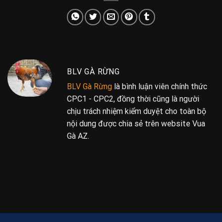
BLV GÀ RỪNG
BLV Gà Rừng
là bình luận viên chính thức
CPC1 - CPC2, đồng thời cũng là người
chịu trách nhiệm kiểm duyệt cho toàn bộ
nội dung được chia sẻ trên website Vua
Gà AZ.