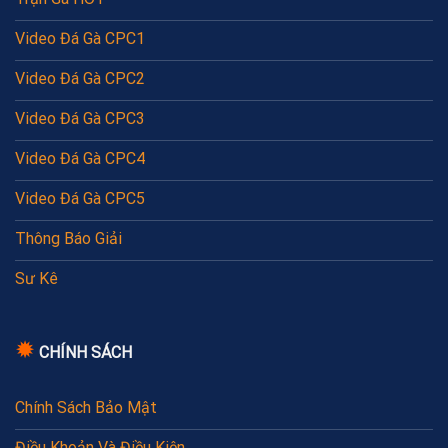
Video Đá Gà CPC1
Video Đá Gà CPC2
Video Đá Gà CPC3
Video Đá Gà CPC4
Video Đá Gà CPC5
Thông Báo Giải
Sư Kê
✹
CHÍNH SÁCH
Chính Sách Bảo Mật
Điều Khoản Và Điều Kiện