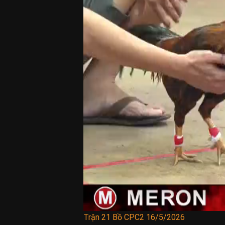
Trận 21 Bồ CPC2 16/5/2026