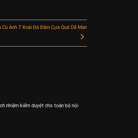
 Cú Anh 7 Xoài Đá Đâm Cựa Quá Dã Man
ách nhiệm kiểm duyệt cho toàn bộ nội