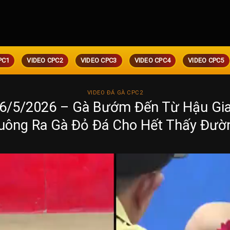
PC1
VIDEO CPC2
VIDEO CPC3
VIDEO CPC4
VIDEO CPC5
VIDEO ĐÁ GÀ CPC2
6/5/2026 – Gà Bướm Đến Từ Hậu Gi
uông Ra Gà Đỏ Đá Cho Hết Thấy Đườ