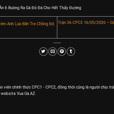
Ăn 6 Buông Ra Gà Đỏ Đá Cho Hết Thấy Đường
Trận 36 CPC3 16/05/2026 – Gà
ớm Anh Lúa Bến Tre Chồng Độ
uận viên chính thức CPC1 - CPC2, đồng thời cũng là người chịu tr
n website Vua Gà AZ.