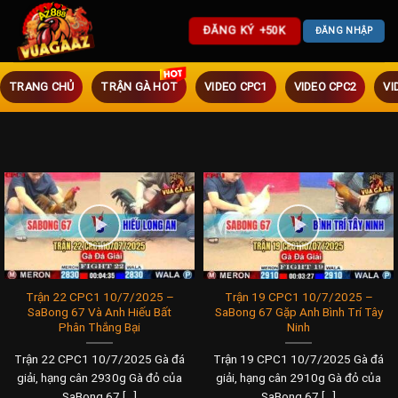
ĐĂNG KÝ +50K
ĐĂNG NHẬP
TRANG CHỦ
TRẬN GÀ HOT
VIDEO CPC1
VIDEO CPC2
VI
Trận 22 CPC1 10/7/2025 –
Trận 19 CPC1 10/7/2025 –
SaBong 67 Và Anh Hiếu Bất
SaBong 67 Gặp Anh Bình Trí Tây
Phân Thắng Bại
Ninh
Trận 22 CPC1 10/7/2025 Gà đá
Trận 19 CPC1 10/7/2025 Gà đá
giải, hạng cân 2930g Gà đỏ của
giải, hạng cân 2910g Gà đỏ của
SaBong 67 [...]
SaBong 67 [...]